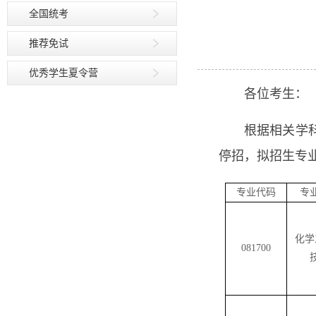
全国统考
推荐免试
优秀学生夏令营
各位考生：
根据相关学
停招，拟招生专
专业代码
专
化学
081700